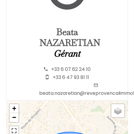
Beata
NAZARETIAN
Gérant
+33 6 07 62 24 10
+33 6 47 93 81 11
beata.nazaretian@reveprovencalimmob
+
−